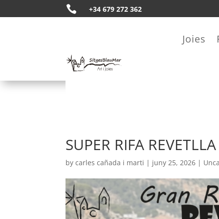

+34 679 272 362
Joies
SUPER RIFA REVETLLA
by
carles cañada i marti
|
juny 25, 2026
|
Unca