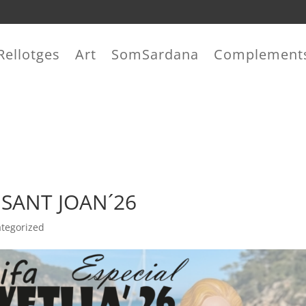
Rellotges
Art
SomSardana
Complement
 SANT JOAN´26
tegorized