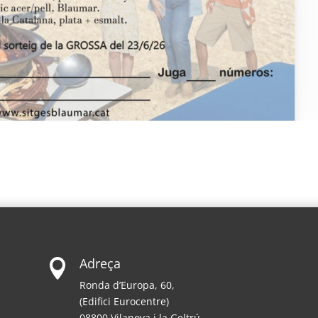
Adreça

Ronda d’Europa, 60,
(Edifici Eurocentre)
08800 Vilanova i la Geltrú