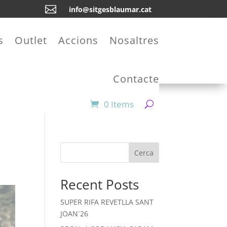

info@sitgesblaumar.cat
s
Outlet
Accions
Nosaltres
Contacte
0 Items
Cerca
Recent Posts
SUPER RIFA REVETLLA SANT
JOAN´26