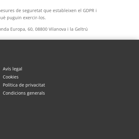
mesures de seguretat que estableixen el GDPR i
què puguin exercir-los.
nda Europa, 60, 08800 Vilanova i la Geltrú
Avís legal
Cookies
Política de privacitat
Condicions generals