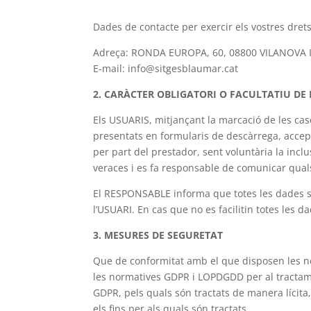
Dades de contacte per exercir els vostres drets
Adreça: RONDA EUROPA, 60, 08800 VILANOVA 
E-mail: info@sitgesblaumar.cat
2. CARÀCTER OBLIGATORI O FACULTATIU DE 
Els USUARIS, mitjançant la marcació de les cas
presentats en formularis de descàrrega, accept
per part del prestador, sent voluntària la inc
veraces i es fa responsable de comunicar qual
El RESPONSABLE informa que totes les dades sol·
l’USUARI. En cas que no es facilitin totes les d
3. MESURES DE SEGURETAT
Que de conformitat amb el que disposen les n
les normatives GDPR i LOPDGDD per al tractamen
GDPR, pels quals són tractats de manera lícita, 
els fins per als quals són tractats.