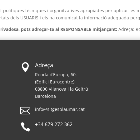
olítiques tècniques i organitzatives apropiades per aplicar les 
bertats dels USUARIS i els ha comunicat la informació adequada per
 privadesa, pots adreçar-te al RESPONSABLE mitjançant:
Adreça: Ro
Adreça

Ronda d’Europa, 60,
(Edifici Eurocentre)
08800 Vilanova i la Geltrú
Barcelona

info@sitgesblaumar.cat
+34 679 272 362
