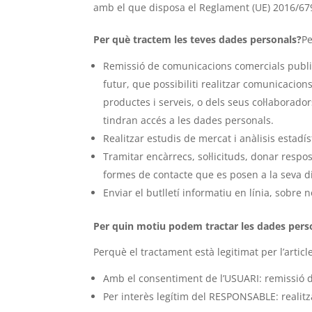
amb el que disposa el Reglament (UE) 2016/679
Per què tractem les teves dades personals?
Pe
Remissió de comunicacions comercials publicit
futur, que possibiliti realitzar comunicaci
productes i serveis, o dels seus col·laborad
tindran accés a les dades personals.
Realitzar estudis de mercat i anàlisis estadís
Tramitar encàrrecs, sol·licituds, donar respo
formes de contacte que es posen a la seva 
Enviar el butlletí informatiu en línia, sobre n
Per quin motiu podem tractar les dades pers
Perquè el tractament està legitimat per l’arti
Amb el consentiment de l’USUARI: remissió d
Per interès legítim del RESPONSABLE: realitzar