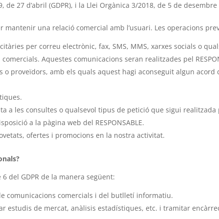
, de 27 d’abril (GDPR), i la Llei Orgànica 3/2018, de 5 de desembr
r mantenir una relació comercial amb l’usuari. Les operacions previ
àries per correu electrònic, fax, SMS, MMS, xarxes socials o qualse
ons comercials. Aquestes comunicacions seran realitzades pel RESP
ors o proveïdors, amb els quals aquest hagi aconseguit algun acord 
tiques.
sta a les consultes o qualsevol tipus de petició que sigui realitzada
disposició a la pàgina web del RESPONSABLE.
ovetats, ofertes i promocions en la nostra activitat.
onals?
cle 6 del GDPR de la manera següent:
e comunicacions comercials i del butlletí informatiu.
 estudis de mercat, anàlisis estadístiques, etc. i tramitar encàrrecs,