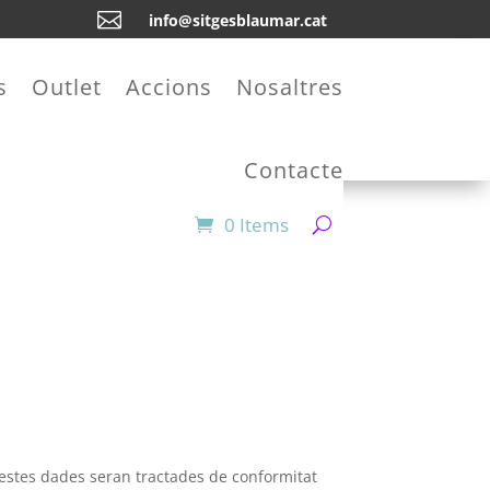

info@sitgesblaumar.cat
s
Outlet
Accions
Nosaltres
Contacte
0 Items
estes dades seran tractades de conformitat