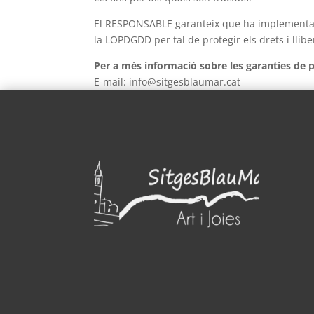
El RESPONSABLE garanteix que ha implementat p
la LOPDGDD per tal de protegir els drets i lli
Per a més informació sobre les garanties de
E-mail: info@sitgesblaumar.cat