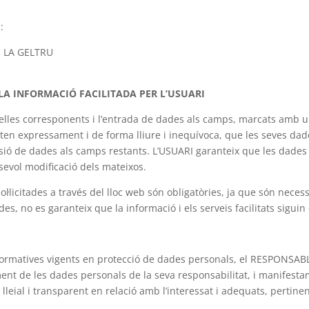
:
I LA GELTRU
LA INFORMACIÓ FACILITADA PER L’USUARI
elles corresponents i l’entrada de dades als camps, marcats amb un 
en expressament i de forma lliure i inequívoca, que les seves dade
lusió de dades als camps restants. L’USUARI garanteix que les dade
sevol modificació dels mateixos.
licitades a través del lloc web són obligatòries, ja que són necess
ades, no es garanteix que la informació i els serveis facilitats sigu
ormatives vigents en protecció de dades personals, el RESPONSABL
t de les dades personals de la seva responsabilitat, i manifestamen
lleial i transparent en relació amb l’interessat i adequats, pertine