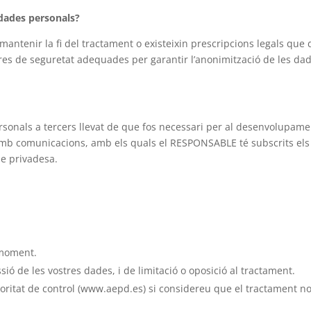
dades personals?
ntenir la fi del tractament o existeixin prescripcions legals que d
s de seguretat adequades per garantir l’anonimització de les dade
onals a tercers llevat de que fos necessari per al desenvolupament 
amb comunicacions, amb els quals el RESPONSABLE té subscrits els c
de privadesa.
 moment.
essió de les vostres dades, i de limitació o oposició al tractament.
oritat de control (www.aepd.es) si considereu que el tractament no 