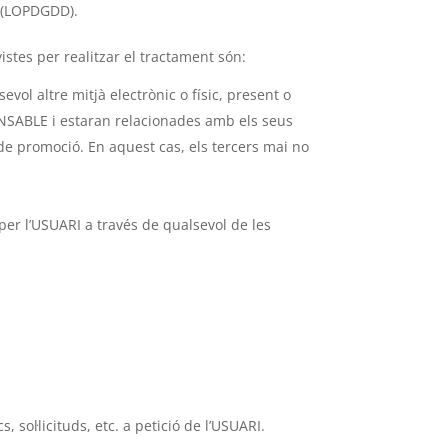
e (LOPDGDD).
stes per realitzar el tractament són:
vol altre mitjà electrònic o físic, present o
ONSABLE i estaran relacionades amb els seus
de promoció. En aquest cas, els tercers mai no
 per l’USUARI a través de qualsevol de les
 sol·licituds, etc. a petició de l’USUARI.