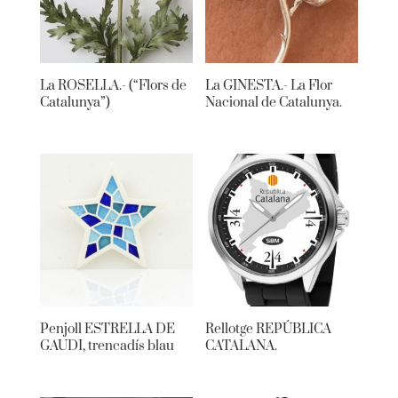
La ROSELLA.- (“Flors de
La GINESTA.- La Flor
Catalunya”)
Nacional de Catalunya.
Penjoll ESTRELLA DE
Rellotge REPÚBLICA
GAUDI, trencadís blau
CATALANA.