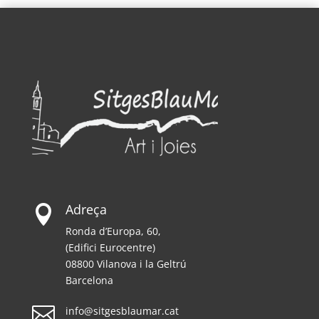
Adreça

Ronda d’Europa, 60,
(Edifici Eurocentre)
08800 Vilanova i la Geltrú
Barcelona

info@sitgesblaumar.cat