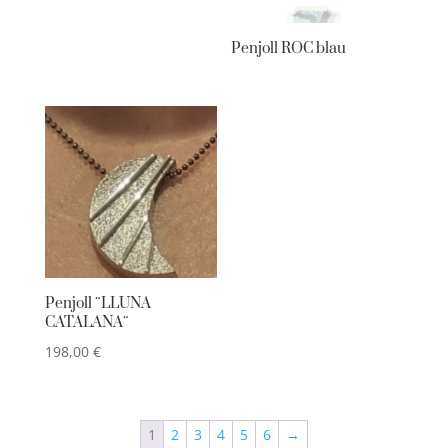
Penjoll ROC blau
Penjoll ¨LLUNA
CATALANA¨
198,00
€
1
2
3
4
5
6
→