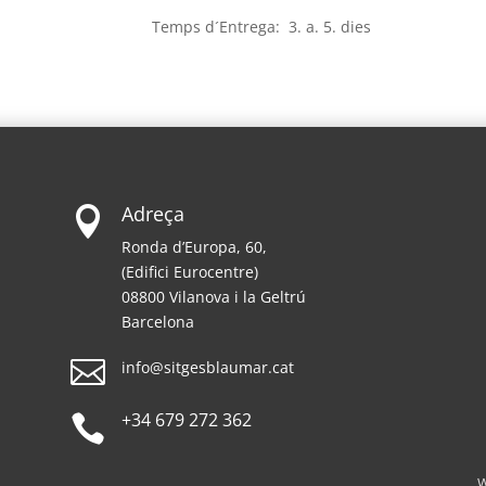
Temps d´Entrega: 3. a. 5. dies
Adreça

Ronda d’Europa, 60,
(Edifici Eurocentre)
08800 Vilanova i la Geltrú
Barcelona

info@sitgesblaumar.cat
+34 679 272 362

W