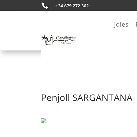

+34 679 272 362
Joies
Penjoll SARGANTANA