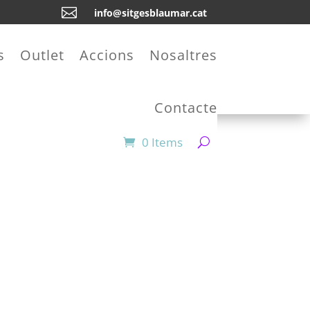

info@sitgesblaumar.cat
s
Outlet
Accions
Nosaltres
Contacte
0 Items