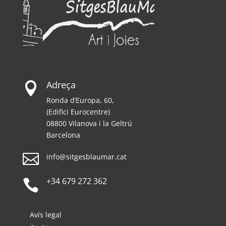
Adreça

Ronda d’Europa, 60,
(Edifici Eurocentre)
08800 Vilanova i la Geltrú
Barcelona

info@sitgesblaumar.cat
+34 679 272 362

Avís legal